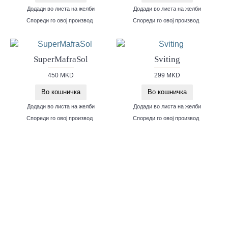
Додади во листа на желби
Додади во листа на желби
Спореди го овој производ
Спореди го овој производ
SuperMafraSol
Sviting
450 MKD
299 MKD
Во кошничка
Во кошничка
Додади во листа на желби
Додади во листа на желби
Спореди го овој производ
Спореди го овој производ