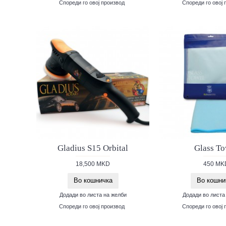
Спореди го овој производ
Спореди го овој 
Gladius S15 Orbital
Glass To
18,500 MKD
450 MK
Во кошничка
Во кошни
Додади во листа на желби
Додади во листа
Спореди го овој производ
Спореди го овој 