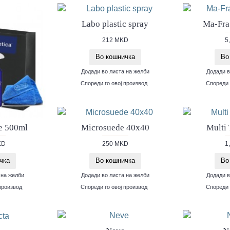
Labo plastic spray
Ma-Fra
212 MKD
5
Во кошничка
Во
Додади во листа на желби
Додади в
Спореди го овој производ
Спореди 
e 500ml
Microsuede 40x40
Multi
KD
250 MKD
1
чка
Во кошничка
Во
 на желби
Додади во листа на желби
Додади в
производ
Спореди го овој производ
Спореди 