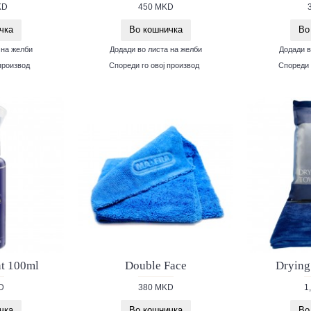
KD
450 MKD
чка
Во кошничка
Во
 на желби
Додади во листа на желби
Додади в
производ
Спореди го овој производ
Спореди 
t 100ml
Double Face
Drying
D
380 MKD
1
чка
Во кошничка
Во