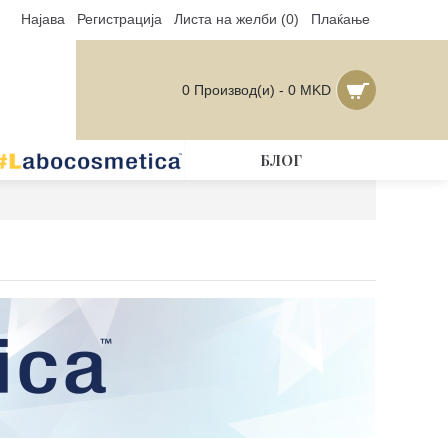
Најава
Регистрација
Листа на желби (
0
)
Плаќање
0 Производ(и) - 0 MKD
БЛОГ