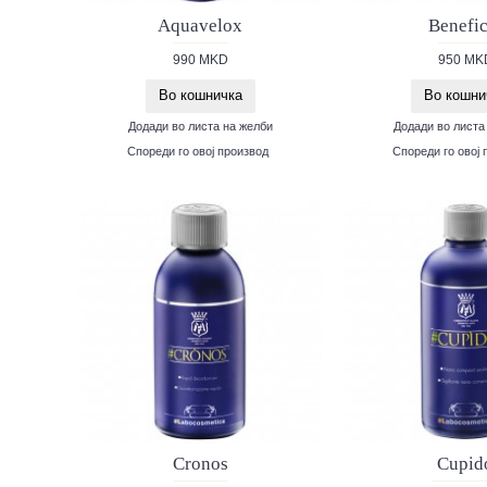
Aquavelox
Benefic
990 MKD
950 MK
Во кошничка
Во кошни
Додади во листа на желби
Додади во листа
Спореди го овој производ
Спореди го овој 
Cronos
Cupid