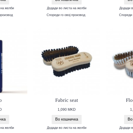
 на желби
Додади во листа на желби
Додади в
производ
Спореди го овој производ
Спореди 
o
Fabric seat
Flo
D
1,090 MKD
1
чка
Во кошничка
Во
 на желби
Додади во листа на желби
Додади в