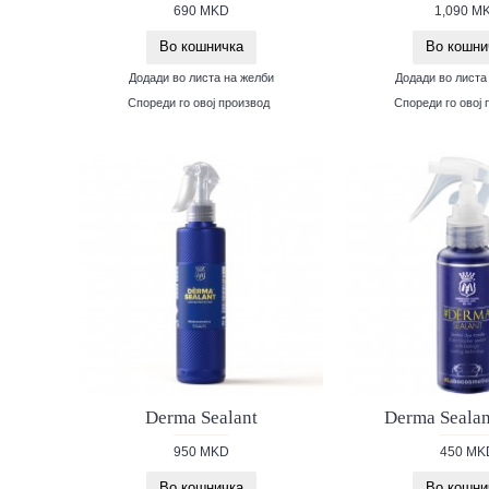
690 MKD
1,090 M
Во кошничка
Во кошни
Додади во листа на желби
Додади во листа
Спореди го овој производ
Спореди го овој 
Derma Sealant
Derma Sealan
950 MKD
450 MK
Во кошничка
Во кошни