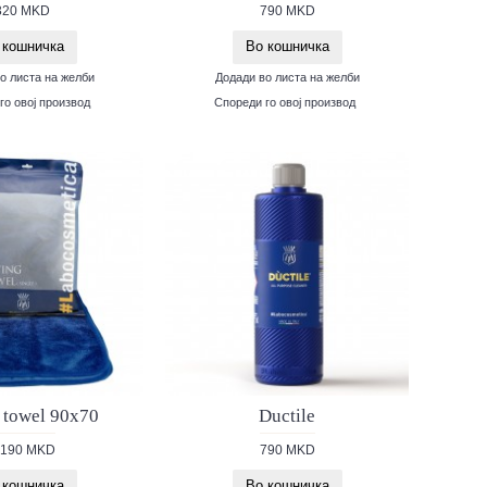
320 MKD
790 MKD
 кошничка
Во кошничка
о листа на желби
Додади во листа на желби
го овој производ
Спореди го овој производ
 towel 90x70
Ductile
,190 MKD
790 MKD
 кошничка
Во кошничка