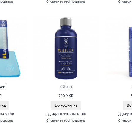
производ
Спореди го овој производ
Спореди 
wel
Glico
D
790 MKD
чка
Во кошничка
Во
 на желби
Додади во листа на желби
Додади в
производ
Спореди го овој производ
Спореди 