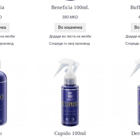
ia
Beneficia 100ml.
Buf
D
380 MKD
чка
Во кошничка
Во
 на желби
Додади во листа на желби
Додади в
производ
Спореди го овој производ
Спореди 
o
Cupido 100ml
Der