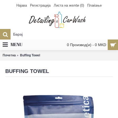
Најава
Регистрација
Листа на желби (
0
)
Плаќање
MENU
0 Производ(и) - 0 MKD
Почетна
Buffing Towel
BUFFING TOWEL