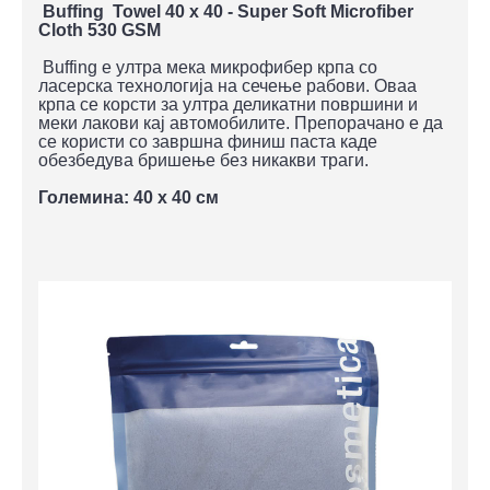
Buffing Towel 40 x 40 - Super Soft Microfiber
Cloth 530 GSM
Buffing е ултра мека микрофибер крпа со
ласерска технологија на сечење рабови. Оваа
крпа се корсти за ултра деликатни површини и
меки лакови кај автомобилите. Препорачано е да
се користи со завршна финиш паста каде
обезбедува бришење без никакви траги.
Големина: 40 x 40 см