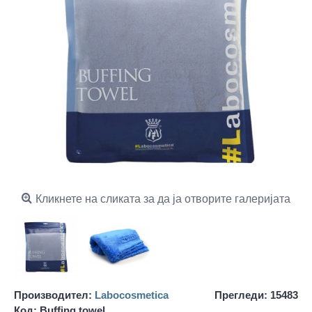
Кликнете на сликата за да ја отворите галеријата
Производител:
Labocosmetica
Прегледи: 15483
Код:
Buffing towel