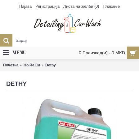
Најава
Регистрација
Листа на желби (
0
)
Плаќање
MENU
0 Производ(и) - 0 MKD
Почетна
Ho.Re.Ca
Dethy
DETHY