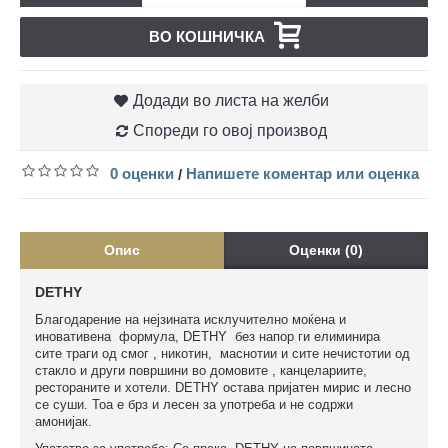
ВО КОШНИЧКА
Додади во листа на желби
Спореди го овој производ
0 оценки
Напишете коментар или оценка
/
Опис
Оценки (0)
DETHY
Благодарение на нејзината исклучително моќенa и
иновативенa формула, DETHY без напор ги елиминира
сите траги од смог , никотин, маснотии и сите нечистотии од
стакло и други површини во домовите , канцелариите,
рестораните и хотели. DETHY остава пријатен мирис и лесно
се суши. Тоа е брз и лесен за употреба и не содржи
амонијак.