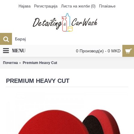
Најава
Регистрација
Листа на желби (
0
)
Плаќање
MENU
0 Производ(и) - 0 MKD
Почетна
Premium Heavy Cut
PREMIUM HEAVY CUT