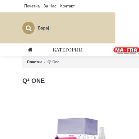
Почетна
За Нас
Контакт
КАТЕГОРИИ
Почетна
Q² One
Q² ONE