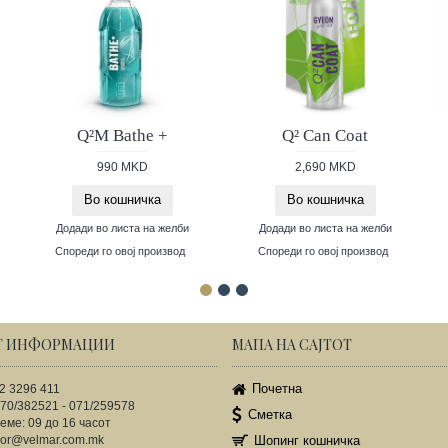
Q²M Bathe +
Q² Can Coat
990 MKD
2,690 MKD
Во кошничка
Во кошничка
Додади во листа на желби
Додади во листа на желби
Спореди го овој производ
Спореди го овој производ
Т ИНФОРМАЦИИ
МАПА НА САЈТОТ
Почетна
2 3296 411
70/382521 - 071/259578
Сметка
еме: 09 до 16 часот
gor@velmar.com.mk
Шопинг кошничка