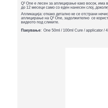
Q² One е лесен за аплицирање како восок, има в
до 12 месеци само со еден нанесен слој, доколк
Апликација: откако детално ке се отстрани нечи
аплицирање на Q² One, задолжително се корис
видеото под сликите.
Пакување
: One 50ml / 100ml Cure / applicator / 