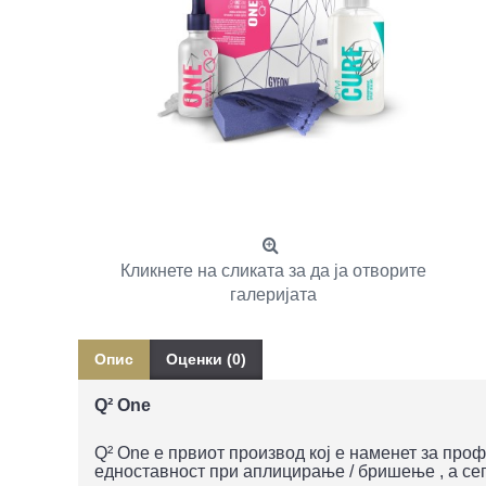
Кликнете на сликата за да ја отворите
галеријата
Опис
Оценки (0)
Q² One
Q² One е првиот производ кој е наменет за проф
едноставност при аплицирање / бришење , а се