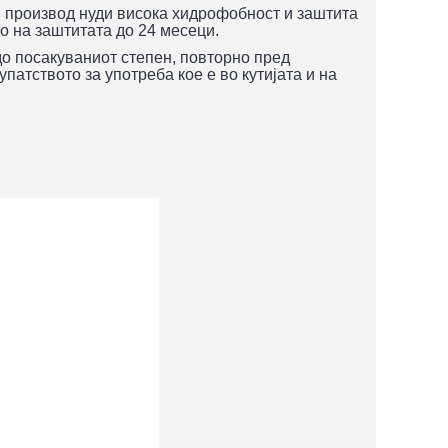
вој производ нуди висока хидрофобност и заштита
то на заштитата до 24 месеци.
 до посакуваниот степен, повторно пред
патството за употреба кое е во кутијата и на