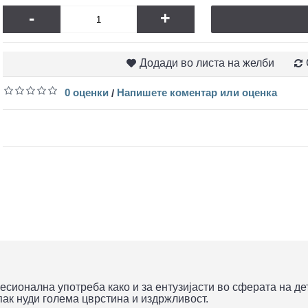
-
+
Додади во листа на желби
0 оценки
Напишете коментар или оценка
/
есионална употреба како и за ентузијасти во сферата на де
пак нуди голема цврстина и издржливост.