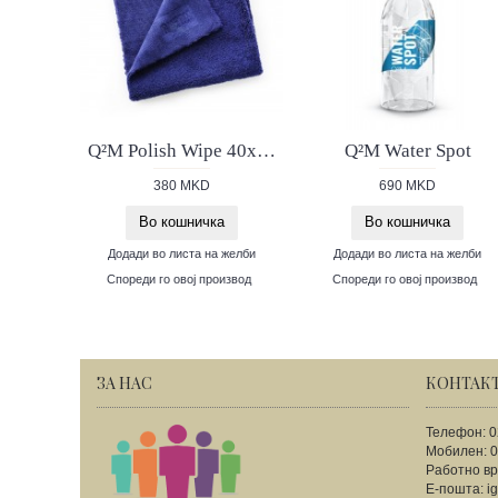
Q²M Polish Wipe 40x40
Q²M Water Spot
380 MKD
690 MKD
Во кошничка
Во кошничка
Додади во листа на желби
Додади во листа на желби
Спореди го овој производ
Спореди го овој производ
ЗА НАС
КОНТАК
Телефон: 0
Мобилен: 0
Работно вр
Е-пошта: i