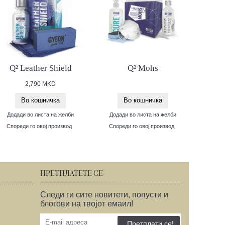
Q² Leather Shield
Q² Mohs
Ma-F
2,790 MKD
Во кошничка
Во кошничка
Додади во листа на желби
Додади во листа на желби
Дода
Спореди го овој производ
Спореди го овој производ
Споре
ПРЕТПЛАТЕТЕ СЕ
Следи ги сите новитети, попусти и
блогови на твојот емаил!
Претплати се!