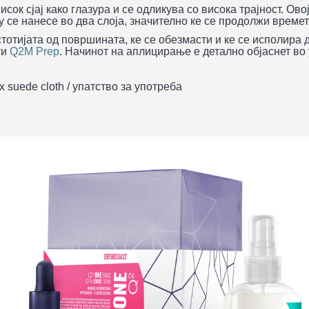
исок сјај како глазура и се одликува со висока трајност. О
у се нанесе во два слоја, значително ке се продолжи време
стотијата од површината, ке се обезмасти и ке се исполира
ти
Q2M Prep
. Начинот на аплицирање е детално објаснет во у
4x suede cloth / упатство за употреба