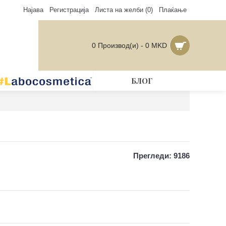
Најава
Регистрација
Листа на желби (
0
)
Плаќање
0 Производ(и) - 0 MKD
БЛОГ
Прегледи: 9186