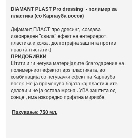
DIAMANT PLAST Pro dressing
- полимер за
пластика (со Карнауба восок)
Дијамант ПЛАСТ про дресинг, создава
извонреден "свила" ефект на ентериерот,
пластика и кожа , долготрајна заштита против
прав (антистатик)
ПРИДОБИВКИ
Штити и ги негува материјалите благодарение на
полимерниот ефектот врз пластиката, во
комбинација со негувачки ефект на Карнауба
восок. Не ја променува бојата кај пластичните
делови и не ја остава мрсна . УВА заштита од
сонце , има изворедно пријатна миризба.
Пакување:
750 мл.